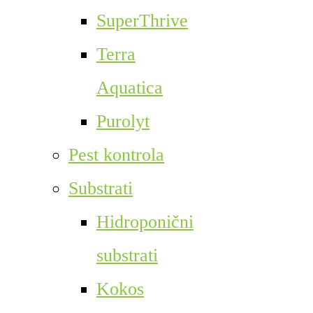
SuperThrive
Terra
Aquatica
Purolyt
Pest kontrola
Substrati
Hidroponični
substrati
Kokos