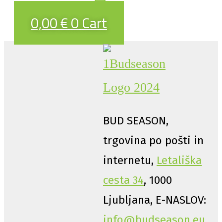
0,00
€
0
Cart
BUD SEASON,
trgovina po pošti in
internetu,
Letališka
cesta 34
, 1000
Ljubljana, E-NASLOV:
info@budseason.eu
,