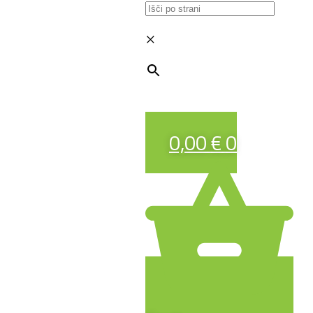
×
0,00
€
0