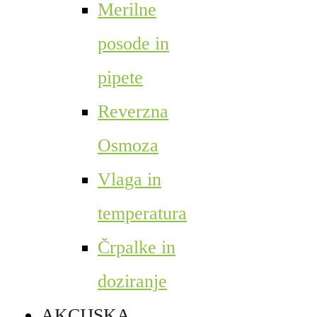
Merilne
posode in
pipete
Reverzna
Osmoza
Vlaga in
temperatura
Črpalke in
doziranje
AKCIJSKA