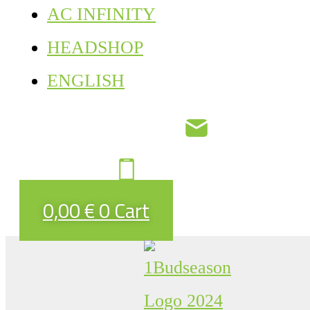
AC INFINITY
HEADSHOP
ENGLISH
0,00
€
0
Cart