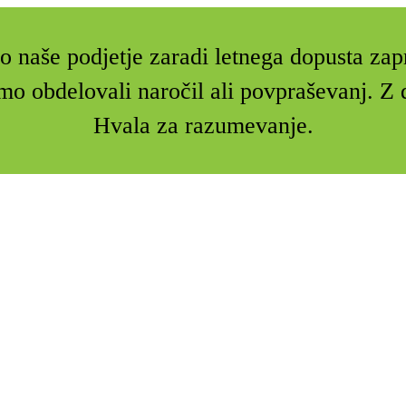
 naše podjetje zaradi letnega dopusta zap
mo obdelovali naročil ali povpraševanj. 
Hvala za razumevanje.