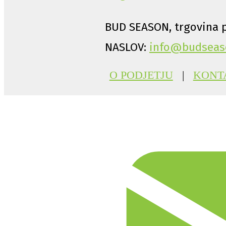
BUD SEASON, trgovina p
NASLOV:
info@budseas
O PODJETJU
|
KONT