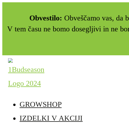
Obvestilo:
Obveščamo vas, da bo
V tem času ne bomo dosegljivi in ne bo
GROWSHOP
IZDELKI V AKCIJI