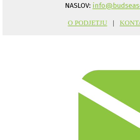
NASLOV:
info@budseas
O PODJETJU
|
KONT