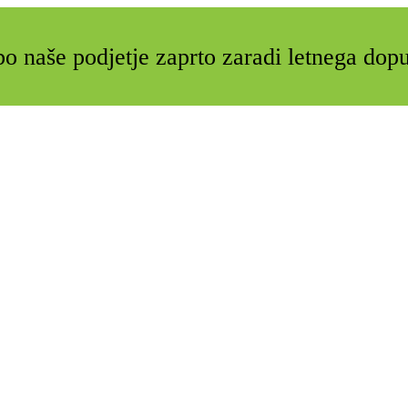
o naše podjetje zaprto zaradi letnega dop