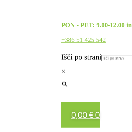
PON - PET: 9.00-12.00 in
+386 51 425 542
Išči po strani
×
0,00
€
0