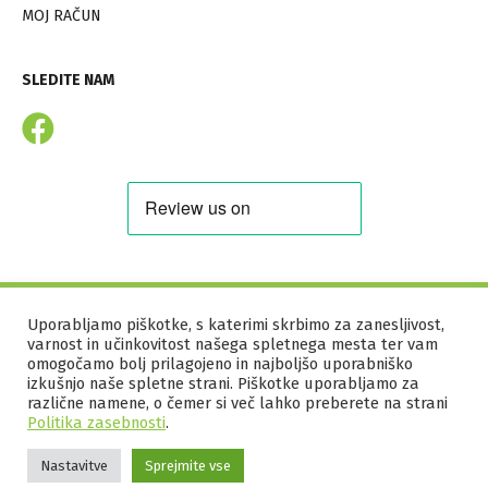
MOJ RAČUN
SLEDITE NAM
©
2026
BUD SEASON S.P.
Uporabljamo piškotke, s katerimi skrbimo za zanesljivost,
varnost in učinkovitost našega spletnega mesta ter vam
SPLOŠNI POGOJI POSLOVANJA
omogočamo bolj prilagojeno in najboljšo uporabniško
izkušnjo naše spletne strani. Piškotke uporabljamo za
PRAVILNIK O ZASEBNOSTI
različne namene, o čemer si več lahko preberete na strani
KOLOFON
Politika zasebnosti
.
PIŠKOTKI
Nastavitve
Sprejmite vse
WEBTIM