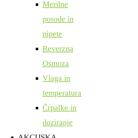
Merilne
posode in
pipete
Reverzna
Osmoza
Vlaga in
temperatura
Črpalke in
doziranje
AKCIJSKA