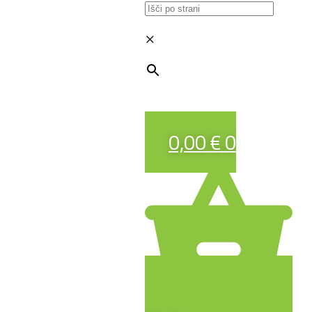
×
0,00
€
0