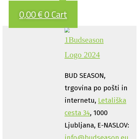
0,00
€
0
Cart
BUD SEASON,
trgovina po pošti in
internetu,
Letališka
cesta 34
, 1000
Ljubljana, E-NASLOV:
info@budseason.eu
,