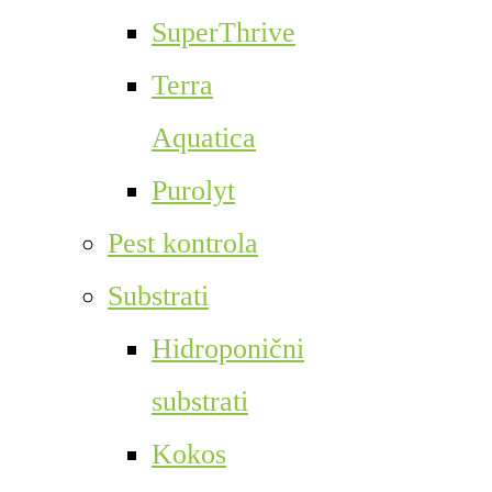
SuperThrive
Terra
Aquatica
Purolyt
Pest kontrola
Substrati
Hidroponični
substrati
Kokos