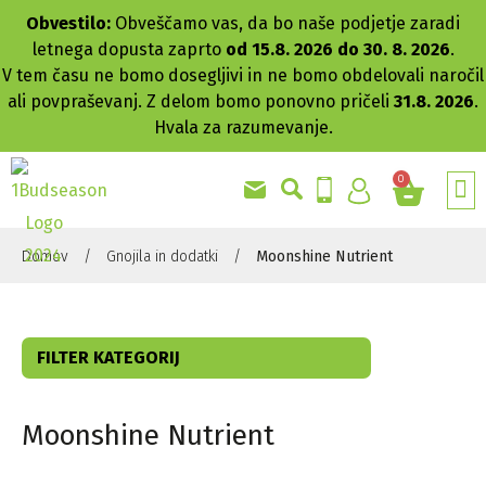
Obvestilo:
Obveščamo vas, da bo naše podjetje zaradi
letnega dopusta zaprto
od 15.8. 2026 do 30. 8. 2026
.
V tem času ne bomo dosegljivi in ne bomo obdelovali naročil
ali povpraševanj. Z delom bomo ponovno pričeli
31.8. 2026
.
Hvala za razumevanje.
0
GRO
AKC
Domov
/
Gnojila in dodatki
/
Moonshine Nutrient
FILTER KATEGORIJ
Moonshine Nutrient