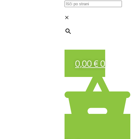
×
0,00
€
0