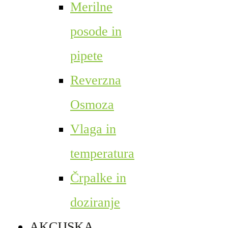
Merilne
posode in
pipete
Reverzna
Osmoza
Vlaga in
temperatura
Črpalke in
doziranje
AKCIJSKA