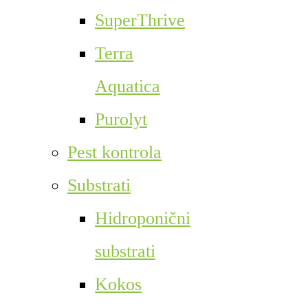
SuperThrive
Terra
Aquatica
Purolyt
Pest kontrola
Substrati
Hidroponični
substrati
Kokos