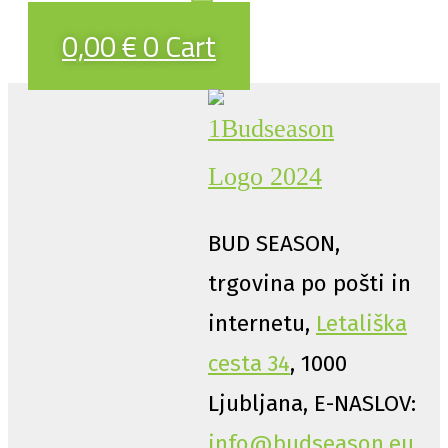
0,00
€
0
Cart
BUD SEASON,
trgovina po pošti in
internetu,
Letališka
cesta 34
, 1000
Ljubljana, E-NASLOV:
info@budseason.eu
,