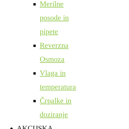
Merilne
posode in
pipete
Reverzna
Osmoza
Vlaga in
temperatura
Črpalke in
doziranje
AKCIJSKA