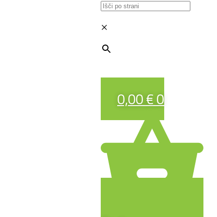
×
0,00
€
0