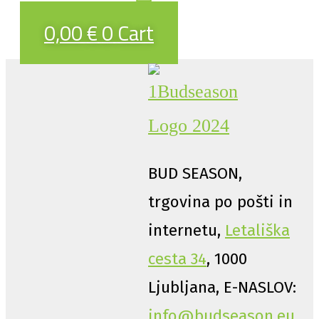
0,00
€
0
Cart
BUD SEASON,
trgovina po pošti in
internetu,
Letališka
cesta 34
, 1000
Ljubljana, E-NASLOV:
info@budseason.eu
,