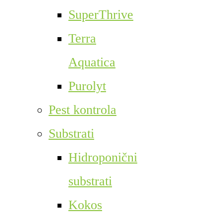
SuperThrive
Terra
Aquatica
Purolyt
Pest kontrola
Substrati
Hidroponični
substrati
Kokos