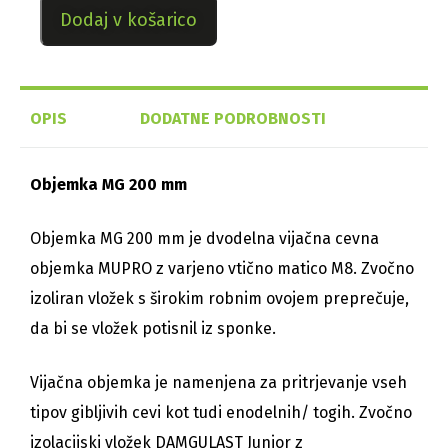
Dodaj v košarico
OPIS
DODATNE PODROBNOSTI
Objemka MG 200 mm
Objemka MG 200 mm je dvodelna vijačna cevna
objemka MUPRO z varjeno vtično matico M8. Zvočno
izoliran vložek s širokim robnim ovojem preprečuje,
da bi se vložek potisnil iz sponke.
Vijačna objemka je namenjena za pritrjevanje vseh
tipov gibljivih cevi kot tudi enodelnih/ togih. Zvočno
izolacijski vložek DAMGULAST Junior z