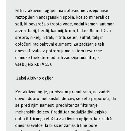
Filtri z aktivnim ogljem na splošno ne vežejo nase
raztopljenih anorganskih spojin, kot so minerali oz.
soli, ki povzročajo trdoto vode, vodni kamen, antimon,
arzen, barij, berilij, kadmij, krom, baker, fluorid, živo
srebro, nikelj, nitrati, nitriti, selen, sulfat, talij in
določeni radioaktivni elementi. Za zadržanje teh
onesnaževalcev potrebujemo sistem reverzne
osmoze (nekatere od njih zadržijo tudi filtri, ki
vsebujejo KDF® 55).
Zakaj Aktivno oglje?
Ker aktivno oglje, predvsem granulirano, ne zadrži
dovolj dobro mehanskih delcev, se zelo priporoča, da
se pred njim namesti predfilter za filtriranje
mehanskih delcev. Predfilter podaljša življenjsko
dobo filtrirnega vložka z aktivnim ogljem, ker zadrži
onesnaževalce, ki bi sicer zamašili fine pore