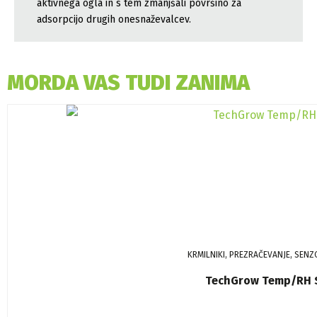
aktivnega ogla in s tem zmanjšali površino za
adsorpcijo drugih onesnaževalcev.
MORDA VAS TUDI ZANIMA
KRMILNIKI, PREZRAČEVANJE, SENZ
TechGrow Temp/RH 