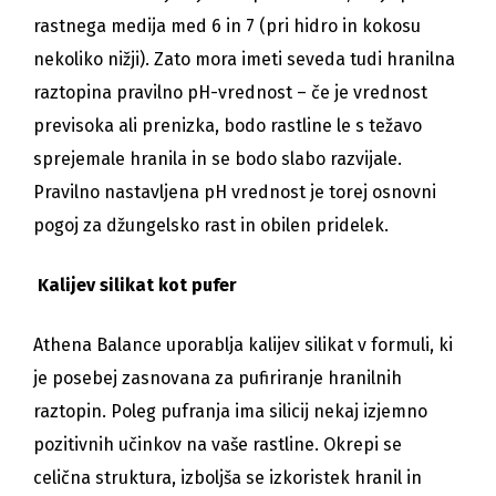
rastnega medija med 6 in 7 (pri hidro in kokosu
nekoliko nižji). Zato mora imeti seveda tudi hranilna
raztopina pravilno pH-vrednost – če je vrednost
previsoka ali prenizka, bodo rastline le s težavo
sprejemale hranila in se bodo slabo razvijale.
Pravilno nastavljena pH vrednost je torej osnovni
pogoj za džungelsko rast in obilen pridelek.
Kalijev silikat kot pufer
Athena Balance uporablja kalijev silikat v formuli, ki
je posebej zasnovana za pufiriranje hranilnih
raztopin. Poleg pufranja ima silicij nekaj izjemno
pozitivnih učinkov na vaše rastline. Okrepi se
celična struktura, izboljša se izkoristek hranil in