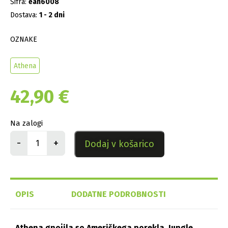
Šifra:
ean6008
Dostava:
1 - 2 dni
OZNAKE
Athena
42,90
€
Na zalogi
-
+
Dodaj v košarico
OPIS
DODATNE PODROBNOSTI
Athena gnojila so Ameriškega porekla, Jungle