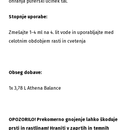
ohranja puferski učinek tal.
Stopnje uporabe:
Zmešajte 1-4 ml na 4. lit vode in uporabljajte med
celotnim obdobjem rasti in cvetenja
Obseg dobave:
1x 3,78 L Athena Balance
OPOZORILO! Prekomerno gnojenje lahko škoduje
prsti in rastlinam! Hraniti v zaprtih in temnih