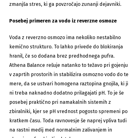
zmanjša stres, ki ga povzročajo zunanji dejavniki.
Posebej primeren za vodo iz reverzne osmoze
Voda z reverzno osmozo ima nekoliko nestabilno
kemično strukturo. To lahko privede do blokiranja
hranil, če so dodana brez predhodnega pufra.
Athena Balance rešuje natanko to težavo pri gojenju
v zaprtih prostorih in stabilizira osmozno vodo do te
mere, da se ustvari homogena raztopina gnojila, ki ji
ni treba naknadno dodatno prilagajati pH. To je še
posebej praktično pri namakalnih sistemih z
zbiralniki, kjer se pH vrednost pogosto spremeni po
kratkem času. Toda ravnovesje še naprej vpliva tudi
na rastni medij med normalnim zalivanjem in