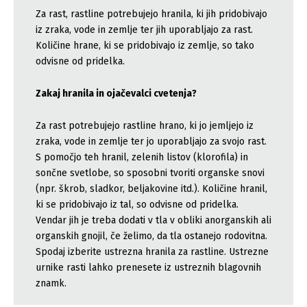
Za rast, rastline potrebujejo hranila, ki jih pridobivajo
iz zraka, vode in zemlje ter jih uporabljajo za rast.
Količine hrane, ki se pridobivajo iz zemlje, so tako
odvisne od pridelka.
Zakaj hranila in ojačevalci cvetenja?
Za rast potrebujejo rastline hrano, ki jo jemljejo iz
zraka, vode in zemlje ter jo uporabljajo za svojo rast.
S pomočjo teh hranil, zelenih listov (klorofila) in
sončne svetlobe, so sposobni tvoriti organske snovi
(npr. škrob, sladkor, beljakovine itd.). Količine hranil,
ki se pridobivajo iz tal, so odvisne od pridelka.
Vendar jih je treba dodati v tla v obliki anorganskih ali
organskih gnojil, če želimo, da tla ostanejo rodovitna.
Spodaj izberite ustrezna hranila za rastline. Ustrezne
urnike rasti lahko prenesete iz ustreznih blagovnih
znamk.