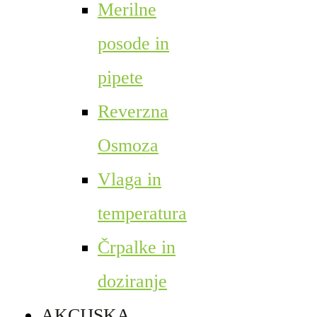
Merilne
posode in
pipete
Reverzna
Osmoza
Vlaga in
temperatura
Črpalke in
doziranje
AKCIJSKA