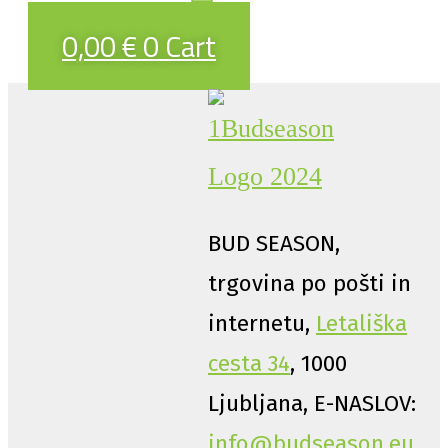
0,00
€
0
Cart
BUD SEASON,
trgovina po pošti in
internetu,
Letališka
cesta 34
, 1000
Ljubljana, E-NASLOV:
info@budseason.eu
,