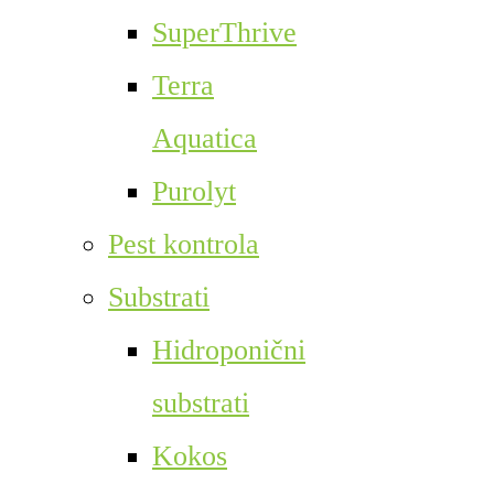
SuperThrive
Terra
Aquatica
Purolyt
Pest kontrola
Substrati
Hidroponični
substrati
Kokos