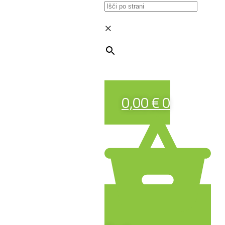
×
0,00
€
0