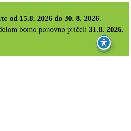
rto
od 15.8. 2026 do 30. 8. 2026
.
Z delom bomo ponovno pričeli
31.8. 2026
.