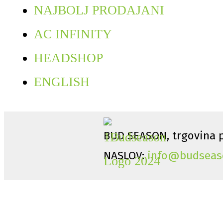
NAJBOLJ PRODAJANI
AC INFINITY
HEADSHOP
ENGLISH
BUD SEASON, trgovina p
NASLOV:
info@budseas