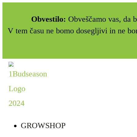
Obvestilo:
Obveščamo vas, da bo
V tem času ne bomo dosegljivi in ne bo
GROWSHOP