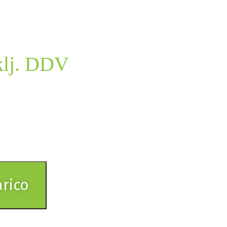
klj. DDV
arico