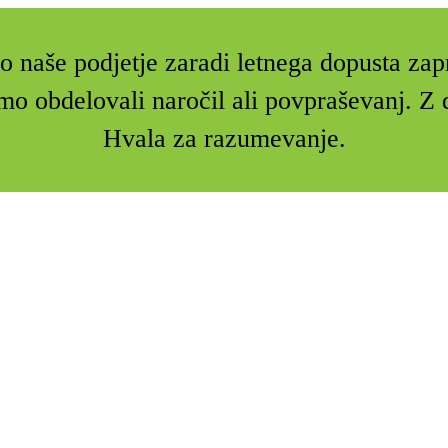
 naše podjetje zaradi letnega dopusta zap
mo obdelovali naročil ali povpraševanj. 
Hvala za razumevanje.