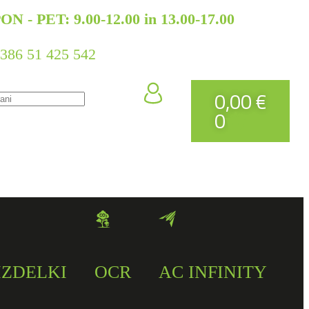
ON - PET: 9.00-12.00 in 13.00-17.00
386 51 425 542
0,00
€
0
IZDELKI
OCR
AC INFINITY