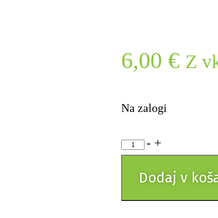
6,00
€
Z v
Na zalogi
-
+
Dodaj v koš