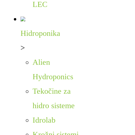
LEC
Hidroponika
>
Alien
Hydroponics
Tekočine za
hidro sisteme
Idrolab
Krožni sistemi