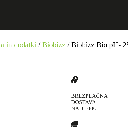
a in dodatki
/
Biobizz
/
Biobizz Bio pH- 2
BREZPLAČNA
DOSTAVA
NAD 100€