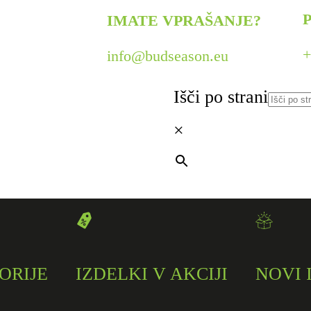
P
IMATE VPRAŠANJE?
+
info@budseason.eu
Išči po strani
×
ORIJE
IZDELKI V AKCIJI
NOVI 