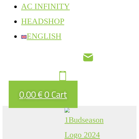
AC INFINITY
HEADSHOP
ENGLISH
0,00
€
0
Cart