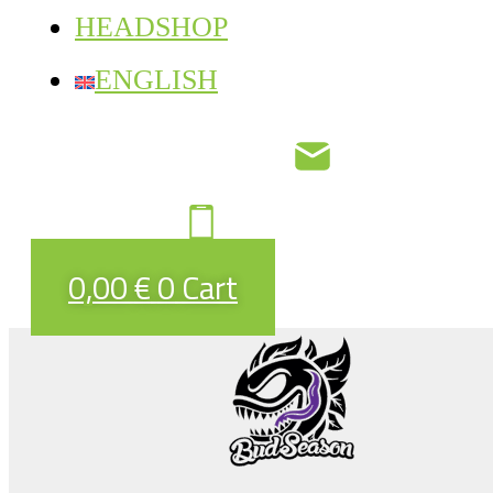
HEADSHOP
ENGLISH
0,00
€
0
Cart