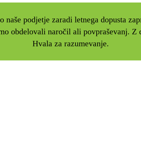
 naše podjetje zaradi letnega dopusta zap
mo obdelovali naročil ali povpraševanj. 
Hvala za razumevanje.