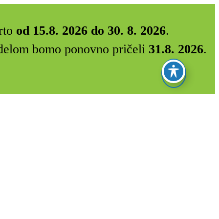
rto
od 15.8. 2026 do 30. 8. 2026
.
Z delom bomo ponovno pričeli
31.8. 2026
.