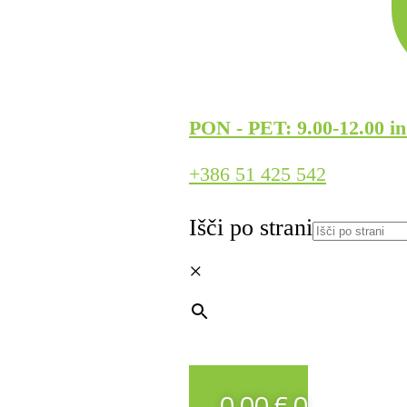
PON - PET: 9.00-12.00 in
+386 51 425 542
Išči po strani
×
0,00
€
0