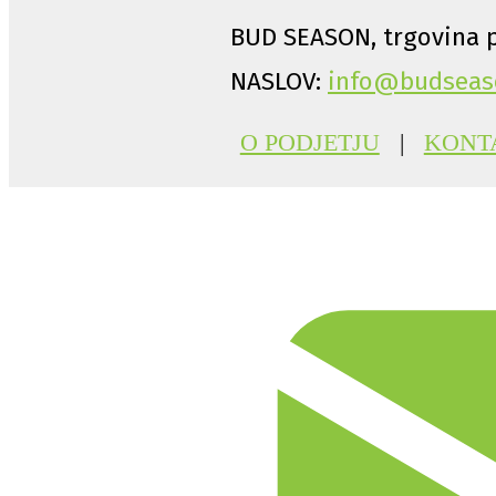
BUD SEASON, trgovina p
NASLOV:
info@budseas
O PODJETJU
|
KONT