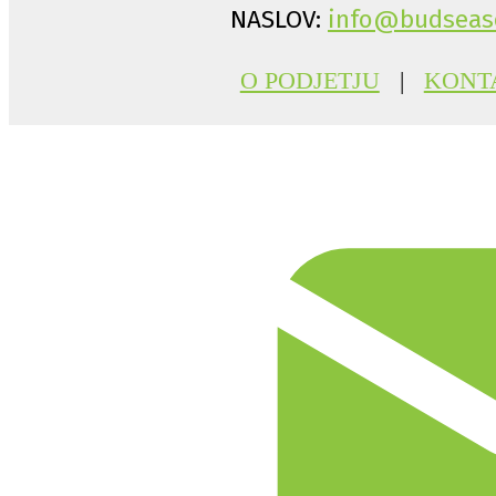
NASLOV:
info@budseas
O PODJETJU
|
KONT