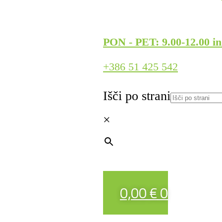
PON - PET: 9.00-12.00 in
+386 51 425 542
Išči po strani
×
0,00
€
0