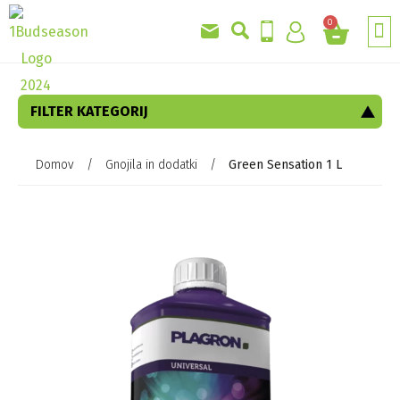
0
GRO
AKC
FILTER KATEGORIJ
Domov
/
Gnojila in dodatki
/
Green Sensation 1 L