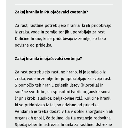
Zakaj hranila in PK ojačevalci cvetenja?
Za rast, rastline potrebujejo hranila, ki jih pridobivajo
iz zraka, vode in zemlje ter jih uporabljajo za rast.
Količine hrane, ki se pridobivajo iz zemlje, so tako
odvisne od pridelka.
Zakaj hranila in ojačevalci cvetenja?
Za rast potrebujejo rastline hrano, ki jo jemljejo iz
zraka, vode in zemlje ter jo uporabljajo za svojo rast.
S pomočjo teh hranil, zelenih listov (klorofila) in
sončne svetlobe, so sposobni tvoriti organske snovi
(npr. škrob, sladkor, beljakovine itd.). Količine hranil,
ki se pridobivajo iz tal, so odvisne od pridelka.
Vendar jih je treba dodati v tla v obliki anorganskih ali
organskih gnojil, če želimo, da tla ostanejo rodovitna.
Spodaj izberite ustrezna hranila za rastline. Ustrezne