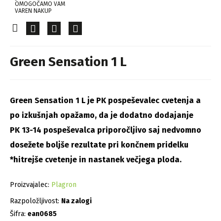
OMOGOČAMO VAM
VAREN NAKUP
Green Sensation 1 L
Green Sensation 1 L je PK pospeševalec cvetenja a
po izkušnjah opažamo, da je dodatno dodajanje
PK 13-14 pospeševalca priporočljivo saj nedvomno
dosežete boljše rezultate pri končnem pridelku
*hitrejše cvetenje in nastanek večjega ploda.
Proizvajalec:
Plagron
Razpoložljivost:
Na zalogi
Šifra:
ean0685