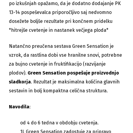
po izkušnjah opažamo, da je dodatno dodajanje PK
13-14 pospeševalca priporočljivo saj nedvomno
dosežete boljše rezultate pri končnem pridelku
*hitrejše cvetenje in nastanek večjega ploda*
Natančno preučena sestava Green Sensation je
vzrok, da rastlina dobi vse hranilne snovi, potrebne
za bujno cvetenje in fruktifikacijo (razvijanje
plodov).
Green Sensation pospešuje proizvodnjo
sladkorja
. Rezultat je maksimalna količina glavnih
sestavin in bolj kompaktna celična struktura.
Navodila
:
od 4 do 6 tedna v obdobju cvetenja.
1L Green Sensation zadostuje za pripravo