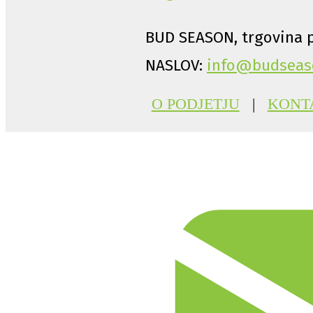
BUD SEASON, trgovina p
NASLOV:
info@budseas
O PODJETJU
|
KONT