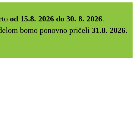
rto
od 15.8. 2026 do 30. 8. 2026
.
Z delom bomo ponovno pričeli
31.8. 2026
.