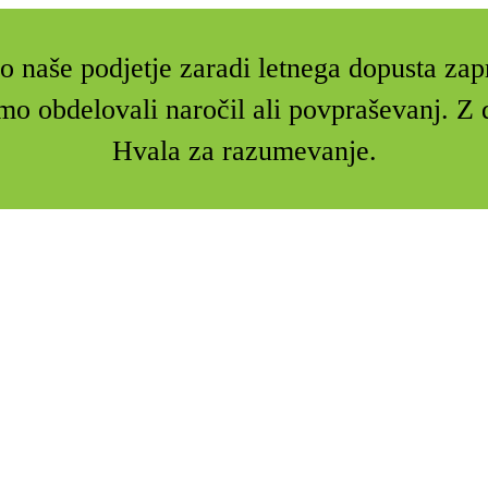
 naše podjetje zaradi letnega dopusta zap
mo obdelovali naročil ali povpraševanj. 
Hvala za razumevanje.