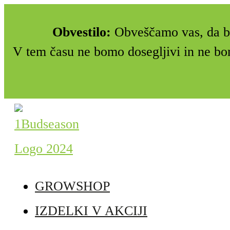
Obvestilo:
Obveščamo vas, da bo
V tem času ne bomo dosegljivi in ne bo
GROWSHOP
IZDELKI V AKCIJI