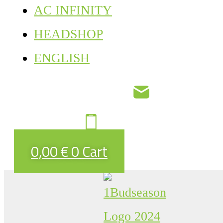
AC INFINITY
HEADSHOP
ENGLISH
0,00
€
0
Cart