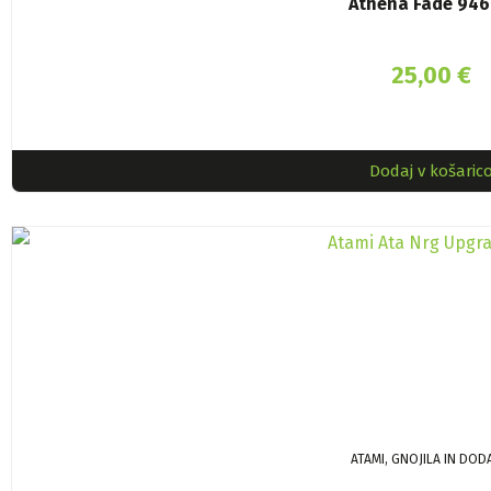
Athena Fade 946
25,00
€
Dodaj v košaric
ATAMI, GNOJILA IN DOD