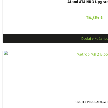
Atami ATA NRG Upgra
14,05
€
Dodaj v košaric
GNOJILA IN DODATKI, M