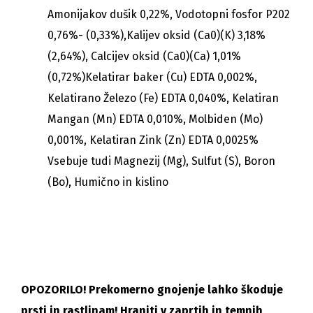
Amonijakov dušik 0,22%, Vodotopni fosfor P202
0,76%- (0,33%),Kalijev oksid (Ca0)(K) 3,18%
(2,64%), Calcijev oksid (Ca0)(Ca) 1,01%
(0,72%)Kelatirar baker (Cu) EDTA 0,002%,
Kelatirano Železo (Fe) EDTA 0,040%, Kelatiran
Mangan (Mn) EDTA 0,010%, Molbiden (Mo)
0,001%, Kelatiran Zink (Zn) EDTA 0,0025%
Vsebuje tudi Magnezij (Mg), Sulfut (S), Boron
(Bo), Humično in kislino
OPOZORILO! Prekomerno gnojenje lahko škoduje
prsti in rastlinam! Hraniti v zaprtih in temnih