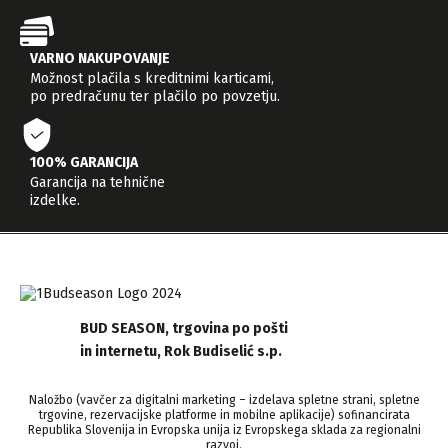
VARNO NAKUPOVANJE
Možnost plačila s kreditnimi karticami,
po predračunu ter plačilo po povzetju.
100% GARANCIJA
Garancija na tehnične
izdelke.
BUD SEASON, trgovina po pošti
in internetu, Rok Budiselić s.p.
Naložbo (vavčer za digitalni marketing – izdelava spletne strani, spletne
trgovine, rezervacijske platforme in mobilne aplikacije) sofinancirata
Republika Slovenija in Evropska unija iz Evropskega sklada za regionalni
razvoj.