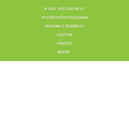
©
2026
BUD SEASON S.P.
SPLOŠNI POGOJI POSLOVANJA
PRAVILNIK O ZASEBNOSTI
KOLOFON
PIŠKOTKI
WEBTIM