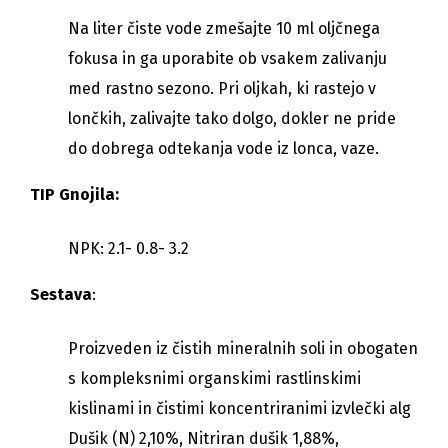
Na liter čiste vode zmešajte 10 ml oljčnega
fokusa in ga uporabite ob vsakem zalivanju
med rastno sezono. Pri oljkah, ki rastejo v
lončkih, zalivajte tako dolgo, dokler ne pride
do dobrega odtekanja vode iz lonca, vaze.
TIP Gnojila:
NPK: 2.1- 0.8- 3.2
Sestava
:
Proizveden iz čistih mineralnih soli in obogaten
s kompleksnimi organskimi rastlinskimi
kislinami in čistimi koncentriranimi izvlečki alg
Dušik (N) 2,10%, Nitriran dušik 1,88%,