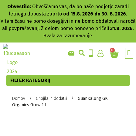
Obvestilo:
Obveščamo vas, da bo naše podjetje zaradi
letnega dopusta zaprto
od 15.8. 2026 do 30. 8. 2026
.
V tem času ne bomo dosegljivi in ne bomo obdelovali naročil
ali povpraševanj. Z delom bomo ponovno pričeli
31.8. 2026
.
Hvala za razumevanje.
0
GRO
AKC
FILTER KATEGORIJ
Domov
/
Gnojila in dodatki
/
GuanKalong GK
Organics Grow 1 L