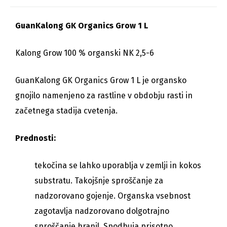
GuanKalong GK Organics Grow 1 L
Kalong Grow 100 % organski NK 2,5-6
GuanKalong GK Organics Grow 1 L je organsko
gnojilo namenjeno za rastline v obdobju rasti in
začetnega stadija cvetenja.
Prednosti:
tekočina se lahko uporablja v zemlji in kokos
substratu. Takojšnje sproščanje za
nadzorovano gojenje. Organska vsebnost
zagotavlja nadzorovano dolgotrajno
sproščanje hranil. Spodbuja prisotno