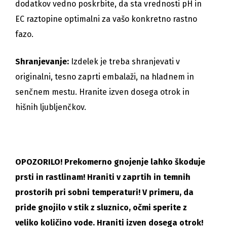
dodatkov vedno poskrbite, da sta vrednosti pH in
EC raztopine optimalni za vašo konkretno rastno
fazo.
Shranjevanje:
Izdelek je treba shranjevati v
originalni, tesno zaprti embalaži, na hladnem in
senčnem mestu. Hranite izven dosega otrok in
hišnih ljubljenčkov.
OPOZORILO! Prekomerno gnojenje lahko škoduje
prsti in rastlinam! Hraniti v zaprtih in temnih
prostorih pri sobni temperaturi! V primeru, da
pride gnojilo v stik z sluznico, očmi sperite z
veliko količino vode. Hraniti izven dosega otrok!