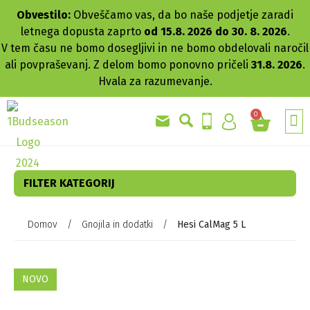
Obvestilo:
Obveščamo vas, da bo naše podjetje zaradi
letnega dopusta zaprto
od 15.8. 2026 do 30. 8. 2026
.
V tem času ne bomo dosegljivi in ne bomo obdelovali naročil
ali povpraševanj. Z delom bomo ponovno pričeli
31.8. 2026
.
Hvala za razumevanje.
0
GRO
AKC
FILTER KATEGORIJ
Domov
/
Gnojila in dodatki
/
Hesi CalMag 5 L
NOVO