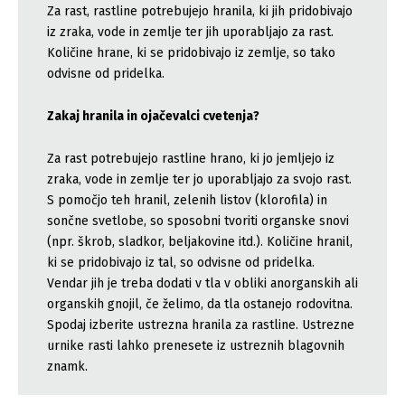
Za rast, rastline potrebujejo hranila, ki jih pridobivajo
iz zraka, vode in zemlje ter jih uporabljajo za rast.
Količine hrane, ki se pridobivajo iz zemlje, so tako
odvisne od pridelka.
Zakaj hranila in ojačevalci cvetenja?
Za rast potrebujejo rastline hrano, ki jo jemljejo iz
zraka, vode in zemlje ter jo uporabljajo za svojo rast.
S pomočjo teh hranil, zelenih listov (klorofila) in
sončne svetlobe, so sposobni tvoriti organske snovi
(npr. škrob, sladkor, beljakovine itd.). Količine hranil,
ki se pridobivajo iz tal, so odvisne od pridelka.
Vendar jih je treba dodati v tla v obliki anorganskih ali
organskih gnojil, če želimo, da tla ostanejo rodovitna.
Spodaj izberite ustrezna hranila za rastline. Ustrezne
urnike rasti lahko prenesete iz ustreznih blagovnih
znamk.