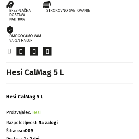
BREZPLAČNA
STROKOVNO SVETOVANJE
DOSTAVA
NAD 100€
OMOGOČAMO VAM
VAREN NAKUP
Hesi CalMag 5 L
Hesi CalMag 5 L
Proizvajalec:
Hesi
Razpoložljivost:
Na zalogi
Šifra:
ean009
Dostava:
1 - 2 dni