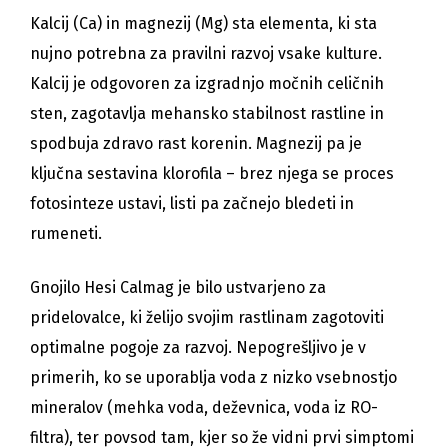
Kalcij (Ca) in magnezij (Mg) sta elementa, ki sta
nujno potrebna za pravilni razvoj vsake kulture.
Kalcij je odgovoren za izgradnjo močnih celičnih
sten, zagotavlja mehansko stabilnost rastline in
spodbuja zdravo rast korenin. Magnezij pa je
ključna sestavina klorofila – brez njega se proces
fotosinteze ustavi, listi pa začnejo bledeti in
rumeneti.
Gnojilo Hesi Calmag je bilo ustvarjeno za
pridelovalce, ki želijo svojim rastlinam zagotoviti
optimalne pogoje za razvoj. Nepogrešljivo je v
primerih, ko se uporablja voda z nizko vsebnostjo
mineralov (mehka voda, deževnica, voda iz RO-
filtra), ter povsod tam, kjer so že vidni prvi simptomi