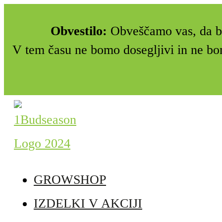
Obvestilo:
Obveščamo vas, da bo
V tem času ne bomo dosegljivi in ne bo
GROWSHOP
IZDELKI V AKCIJI