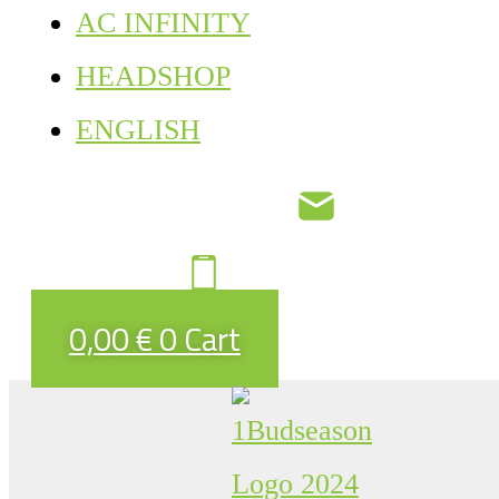
AC INFINITY
HEADSHOP
ENGLISH
0,00
€
0
Cart