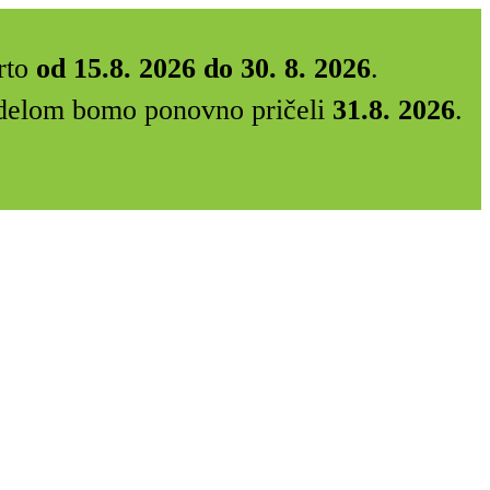
rto
od 15.8. 2026 do 30. 8. 2026
.
Z delom bomo ponovno pričeli
31.8. 2026
.