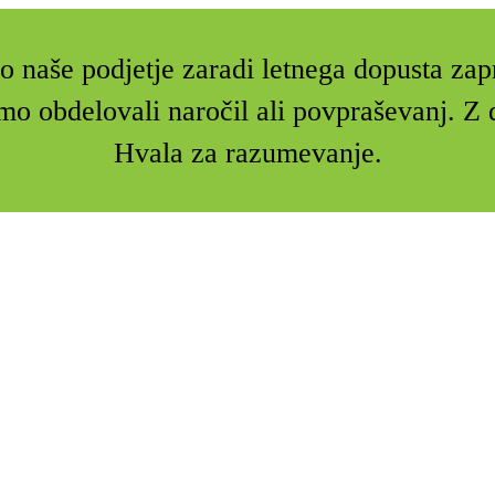
 naše podjetje zaradi letnega dopusta zap
mo obdelovali naročil ali povpraševanj. 
Hvala za razumevanje.