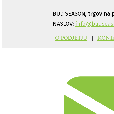
BUD SEASON, trgovina p
NASLOV:
info@budseas
O PODJETJU
|
KONT