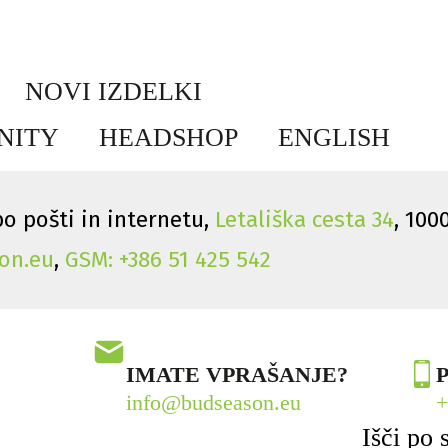
NOVI IZDELKI
INITY
HEADSHOP
ENGLISH
o pošti in internetu,
Letališka cesta 34
, 100
on.eu
,
GSM: +386 51 425 542
IMATE VPRAŠANJE?
P
info@budseason.eu
+
Išči po 