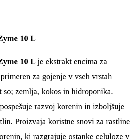
Zyme 10 L
 Zyme 10 L
je ekstrakt encima za
je primeren za gojenje v vseh vrstah
t so; zemlja, kokos in hidroponika.
ospešuje razvoj korenin in izboljšuje
lin. Proizvaja koristne snovi za rastline
orenin, ki razgrajuje ostanke celuloze v