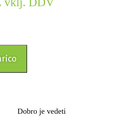
 vklj. DDV
arico
Dobro je vedeti