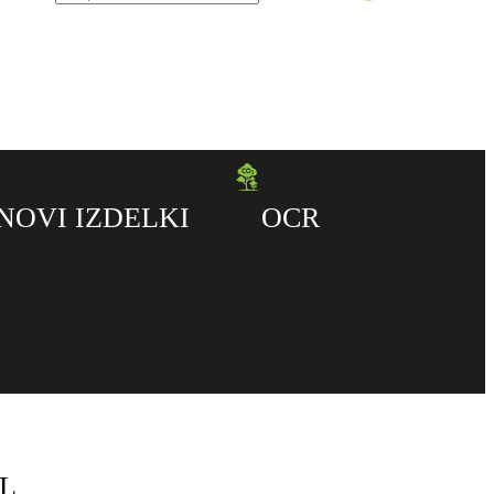
NOVI IZDELKI
OCR
 L