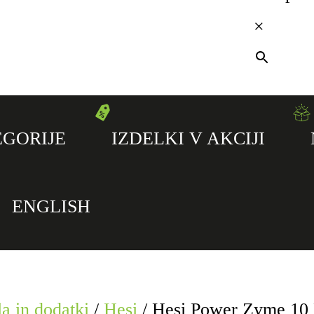
×
GORIJE
IZDELKI V AKCIJI
ENGLISH
a in dodatki
/
Hesi
/
Hesi Power Zyme 10