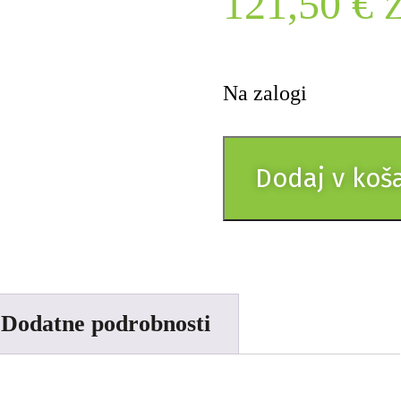
121,50
€
Z
Na zalogi
Dodaj v koš
Dodatne podrobnosti