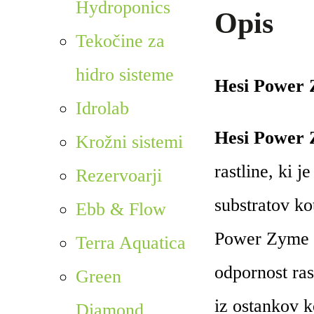
Hydroponics
Opis
Tekočine za
hidro sisteme
Hesi Power 
Idrolab
Hesi Power
Krožni sistemi
rastline, ki 
Rezervoarji
substratov ko
Ebb & Flow
Power Zyme p
Terra Aquatica
odpornost rast
Green
iz ostankov k
Diamond