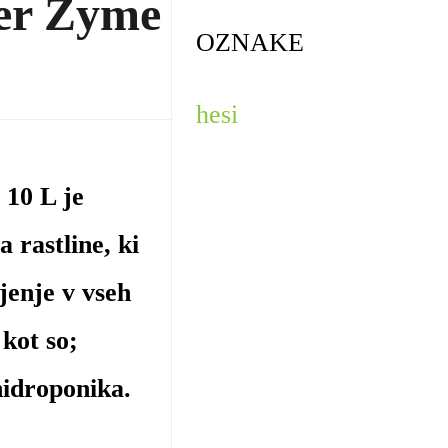
er Zyme
OZNAKE
hesi
10 L je
 rastline, ki
jenje v vseh
 kot so;
hidroponika.