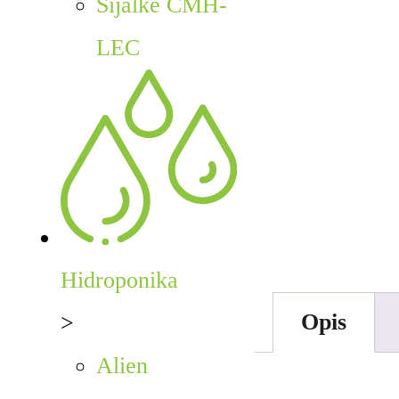
Sijalke CMH-
LEC
Hidroponika
Opis
>
Alien