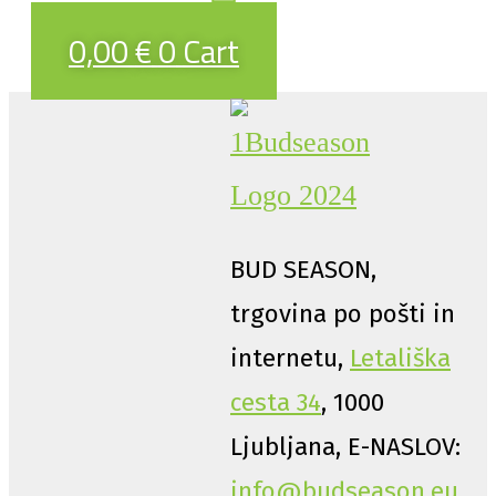
0,00
€
0
Cart
BUD SEASON,
trgovina po pošti in
internetu,
Letališka
cesta 34
, 1000
Ljubljana, E-NASLOV:
info@budseason.eu
,