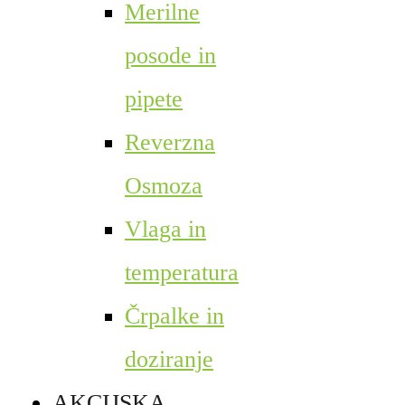
Merilne
posode in
pipete
Reverzna
Osmoza
Vlaga in
temperatura
Črpalke in
doziranje
AKCIJSKA