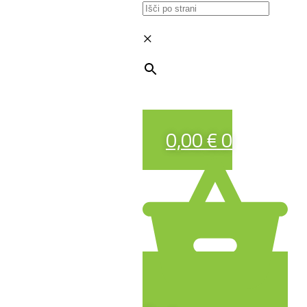
×
0,00
€
0