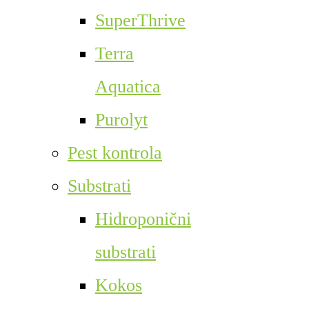
SuperThrive
Terra
Aquatica
Purolyt
Pest kontrola
Substrati
Hidroponični
substrati
Kokos