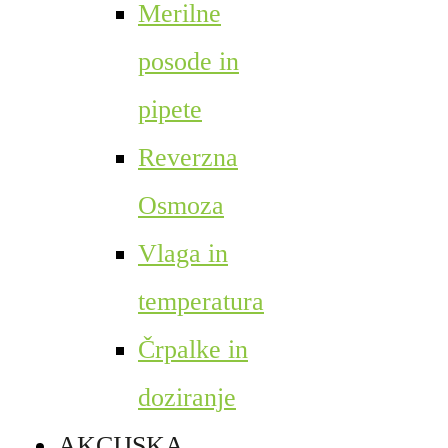
Merilne
posode in
pipete
Reverzna
Osmoza
Vlaga in
temperatura
Črpalke in
doziranje
AKCIJSKA