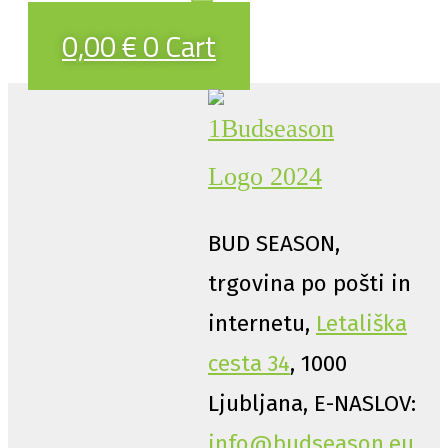
0,00
€
0
Cart
BUD SEASON,
trgovina po pošti in
internetu,
Letališka
cesta 34
, 1000
Ljubljana, E-NASLOV:
info@budseason.eu
,