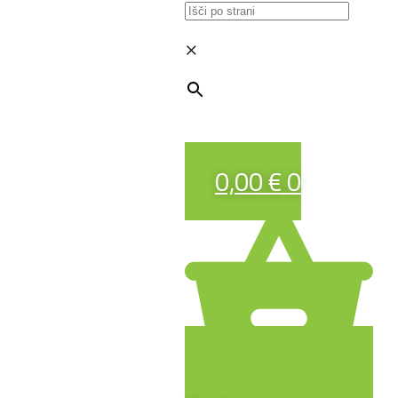
×
0,00
€
0