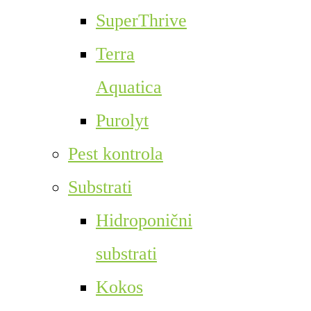
SuperThrive
Terra
Aquatica
Purolyt
Pest kontrola
Substrati
Hidroponični
substrati
Kokos