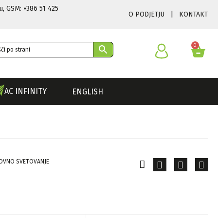
u
,
GSM: +386 51 425
O PODJETJU
|
KONTAKT
0
AC INFINITY
ENGLISH
OVNO SVETOVANJE