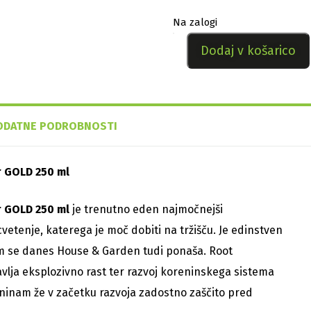
Na zalogi
Dodaj v košarico
ODATNE PODROBNOSTI
r GOLD 250 ml
r GOLD 250 ml
je trenutno eden najmočnejši
cvetenje, katerega je moč dobiti na tržišču. Je edinstven
m se danes House & Garden tudi ponaša. Root
vlja eksplozivno rast ter razvoj koreninskega sistema
eninam že v začetku razvoja zadostno zaščito pred