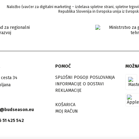
Naložbo (vavčer za digitalni marketing – izdelava spletne strani, spletne trgovi
Republika Slovenija in Evropska unija iz Evropsk
POMOČ
MOŽNA
SPLOŠNI POGOJI POSLOVANJA
 cesta 34
INFORMACIJE O DOSTAVI
bljana
REKLAMACIJE
KOŠARICA
o@budseason.eu
MOJ RAČUN
 51 425 542