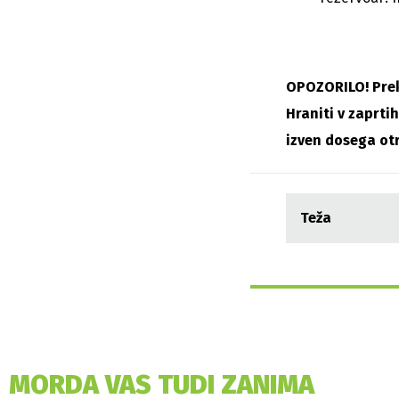
OPOZORILO! Prek
Hraniti v zaprti
izven dosega ot
Teža
MORDA VAS TUDI ZANIMA