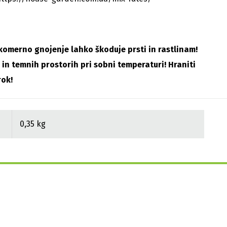
omerno gnojenje lahko škoduje prsti in rastlinam!
h in temnih prostorih pri sobni temperaturi! Hraniti
rok!
0,35 kg