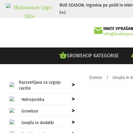
BUD SEASON, trgovina po pošti in inte
542
IMATE VPRAŠAN
info@budseaso
GROWSHOP KATEGORIJE
Domov
/
Gnojila in d
Razsvetljava za vzgojo
>
rastlin
>
Hidroponika
>
Growbox
>
Gnojila in dodatki