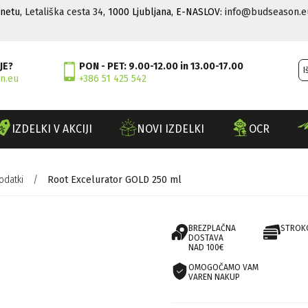
rnetu,
Letališka cesta 34
, 1000 Ljubljana, E-NASLOV:
info@budseason.e
JE?
PON - PET: 9.00-12.00 in 13.00-17.00
n.eu
+386 51 425 542
IZDELKI V AKCIJI
NOVI IZDELKI
OCR
odatki
/
Root Excelurator GOLD 250 ml
BREZPLAČNA
STROK
DOSTAVA
NAD 100€
OMOGOČAMO VAM
VAREN NAKUP