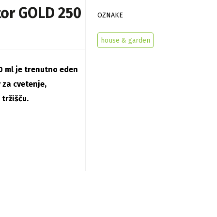
tor GOLD 250
OZNAKE
house & garden
0 ml je trenutno eden
 za cvetenje,
tržišču.