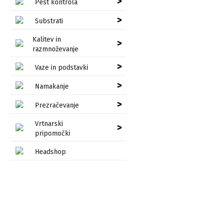
>
Pest kontrola
>
Substrati
Kalitev in
>
razmnoževanje
>
Vaze in podstavki
>
Namakanje
>
Prezračevanje
Vrtnarski
>
pripomočki
Headshop