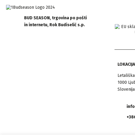
BUD SEASON, trgovina po pošti
in internetu, Rok Budiselić s.p.
LOKACIJA
Letališka
1000 Lju
Slovenija
inf
+386