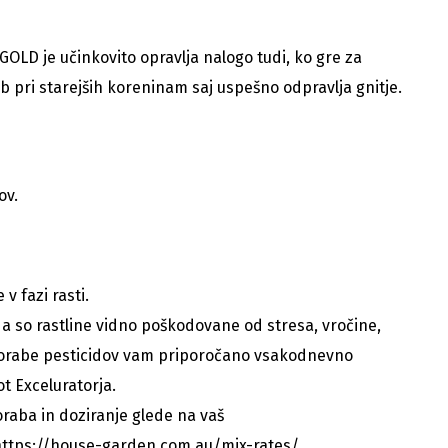
GOLD je učinkovito opravlja nalogo tudi, ko gre za
 pri starejših koreninam saj uspešno odpravlja gnitje.
ov.
v fazi rasti.
da so rastline vidno poškodovane od stresa, vročine,
porabe pesticidov vam priporočano vsakodnevno
t Exceluratorja.
oraba in doziranje glede na vaš
https://house-garden.com.au/mix-rates/