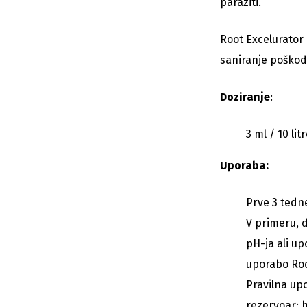
paraziti.
Root Excelurator 
saniranje poškodb
Doziranje
:
3 ml / 10 litr
Uporaba:
Prve 3 tedne 
V primeru, 
pH-ja ali u
uporabo Roo
Pravilna up
rezervoar: 