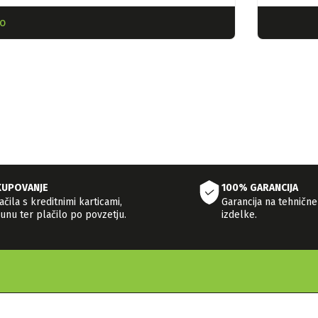
o
KUPOVANJE
100% GARANCIJA
čila s kreditnimi karticami,
Garancija na tehnične
unu ter plačilo po povzetju.
izdelke.