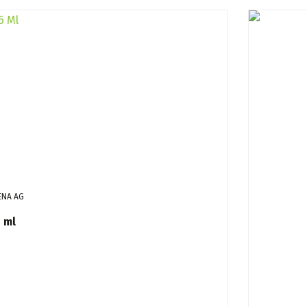
ENA AG
 ml