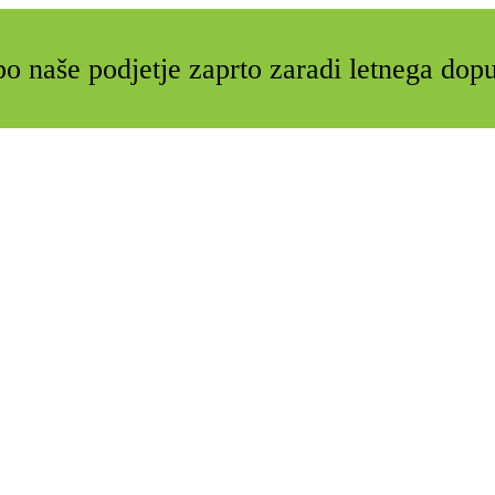
o naše podjetje zaprto zaradi letnega dop