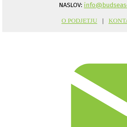
NASLOV:
info@budseas
O PODJETJU
|
KONT