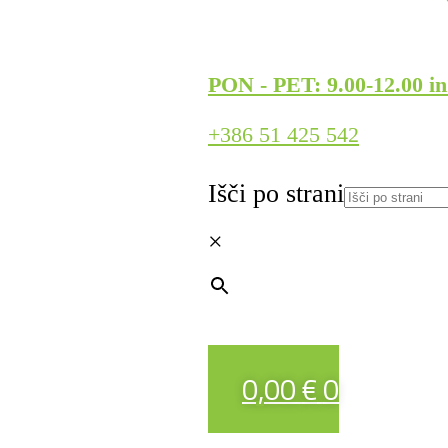
PON - PET: 9.00-12.00 in
+386 51 425 542
Išči po strani
×
0,00
€
0