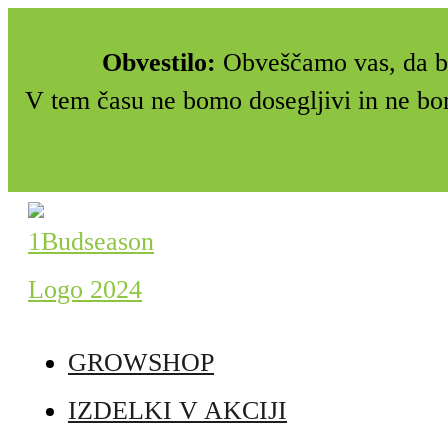
Obvestilo:
Obveščamo vas, da bo
V tem času ne bomo dosegljivi in ne bo
GROWSHOP
IZDELKI V AKCIJI