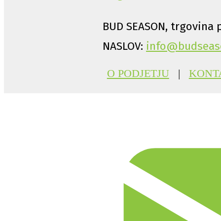
BUD SEASON, trgovina p
NASLOV:
info@budseas
O PODJETJU
|
KONT