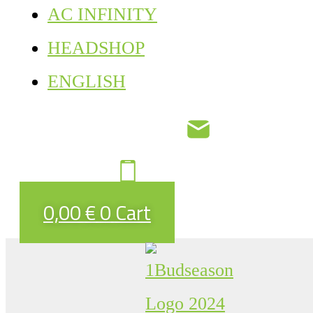
AC INFINITY
HEADSHOP
ENGLISH
0,00
€
0
Cart