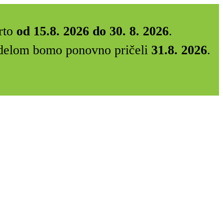
rto
od 15.8. 2026 do 30. 8. 2026
.
Z delom bomo ponovno pričeli
31.8. 2026
.