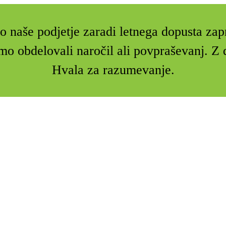
 naše podjetje zaradi letnega dopusta zap
mo obdelovali naročil ali povpraševanj. 
Hvala za razumevanje.