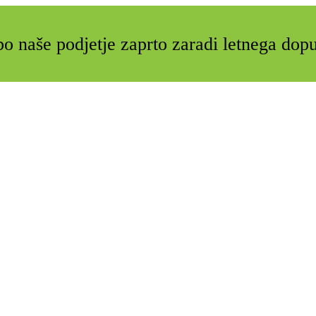
o naše podjetje zaprto zaradi letnega dop