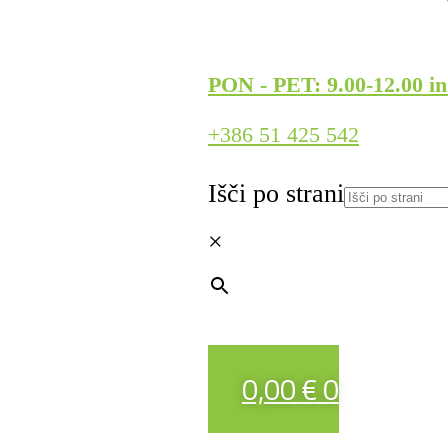
PON - PET: 9.00-12.00 in
+386 51 425 542
Išči po strani
×
0,00
€
0