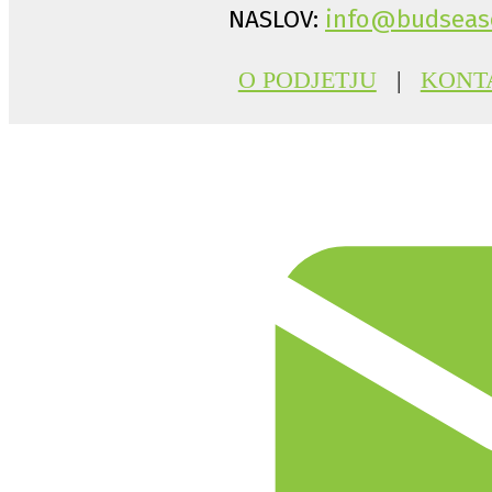
NASLOV:
info@budseas
O PODJETJU
|
KONT