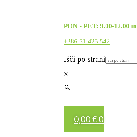
PON - PET: 9.00-12.00 in
+386 51 425 542
Išči po strani
×
0,00
€
0