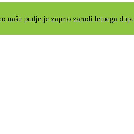
o naše podjetje zaprto zaradi letnega dop