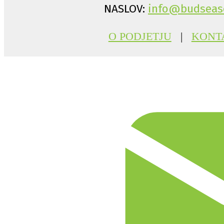
NASLOV:
info@budseas
O PODJETJU
|
KONT