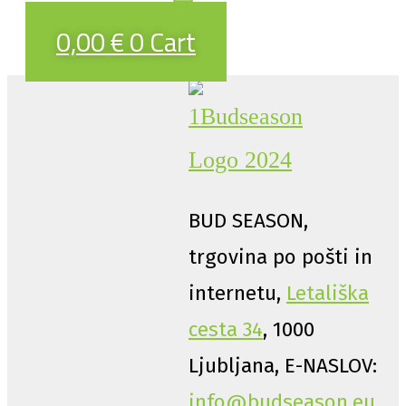
0,00
€
0
Cart
BUD SEASON,
trgovina po pošti in
internetu,
Letališka
cesta 34
, 1000
Ljubljana, E-NASLOV:
info@budseason.eu
,