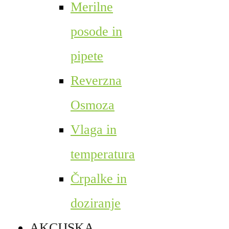
Merilne
posode in
pipete
Reverzna
Osmoza
Vlaga in
temperatura
Črpalke in
doziranje
AKCIJSKA