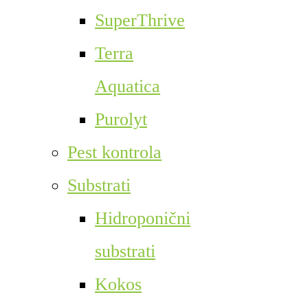
SuperThrive
Terra
Aquatica
Purolyt
Pest kontrola
Substrati
Hidroponični
substrati
Kokos