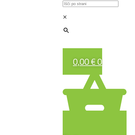
×
0,00
€
0