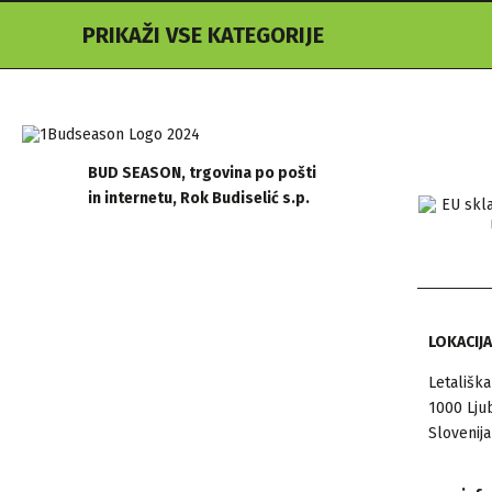
PRIKAŽI VSE KATEGORIJE
BUD SEASON, trgovina po pošti
in internetu, Rok Budiselić s.p.
LOKACIJA
Letališka
1000 Lju
Slovenija