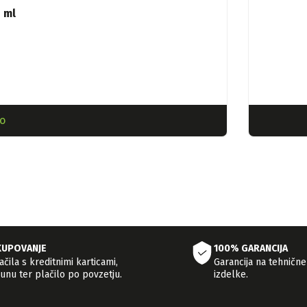
 ml
o
KUPOVANJE
100% GARANCIJA
čila s kreditnimi karticami,
Garancija na tehnične
unu ter plačilo po povzetju.
izdelke.