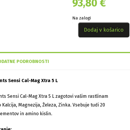
93,80
€
Na zalogi
Dodaj v košarico
ODATNE PODROBNOSTI
nts Sensi Cal-Mag Xtra 5 L
ts Sensi Cal-Mag Xtra 5 L zagotovi vašim rastlinam
 Kalcija, Magnezija, Železa, Zinka. Vsebuje tudi 20
ementov in amino kislin.
ranje: