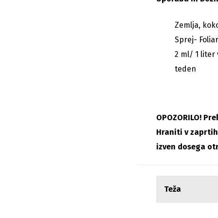
Zemlja, kok
Sprej- Folia
2 ml/ 1 lite
teden
OPOZORILO! Prek
Hraniti v zaprti
izven dosega ot
Teža