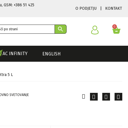
u
,
GSM: +386 51 425
O PODJETJU
|
KONTAKT
0
AC INFINITY
ENGLISH
tra 5 L
OVNO SVETOVANJE