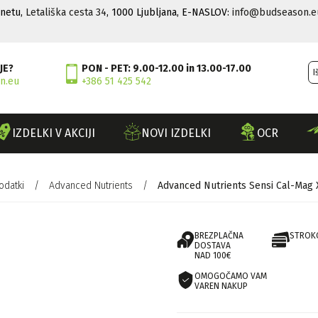
rnetu,
Letališka cesta 34
, 1000 Ljubljana, E-NASLOV:
info@budseason.e
JE?
PON - PET: 9.00-12.00 in 13.00-17.00
n.eu
+386 51 425 542
IZDELKI V AKCIJI
NOVI IZDELKI
OCR
odatki
/
Advanced Nutrients
/
Advanced Nutrients Sensi Cal-Mag X
BREZPLAČNA
STROK
DOSTAVA
NAD 100€
OMOGOČAMO VAM
VAREN NAKUP