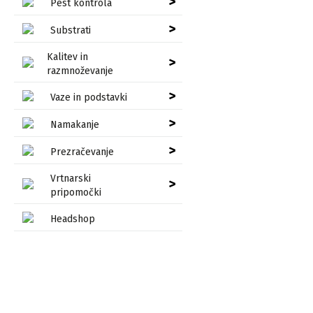
>
Pest kontrola
>
Substrati
Kalitev in
>
razmnoževanje
>
Vaze in podstavki
>
Namakanje
>
Prezračevanje
Vrtnarski
>
pripomočki
Headshop