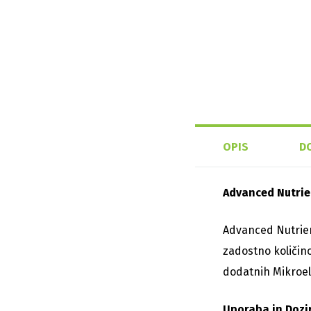
OPIS
D
Advanced Nutrie
Advanced Nutrien
zadostno količino
dodatnih Mikroel
Uporaba in Dozi