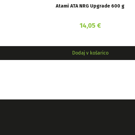
Atami ATA NRG Upgrade 600 g
14,05
€
Dodaj v košarico