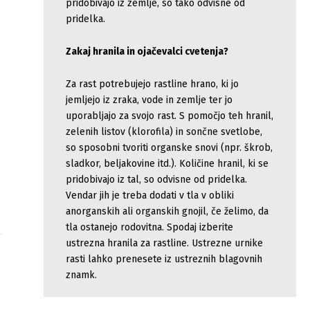
pridobivajo iz zemlje, so tako odvisne od
pridelka.
Zakaj hranila in ojačevalci cvetenja?
Za rast potrebujejo rastline hrano, ki jo
jemljejo iz zraka, vode in zemlje ter jo
uporabljajo za svojo rast. S pomočjo teh hranil,
zelenih listov (klorofila) in sončne svetlobe,
so sposobni tvoriti organske snovi (npr. škrob,
sladkor, beljakovine itd.). Količine hranil, ki se
pridobivajo iz tal, so odvisne od pridelka.
Vendar jih je treba dodati v tla v obliki
anorganskih ali organskih gnojil, če želimo, da
tla ostanejo rodovitna. Spodaj izberite
ustrezna hranila za rastline. Ustrezne urnike
rasti lahko prenesete iz ustreznih blagovnih
znamk.