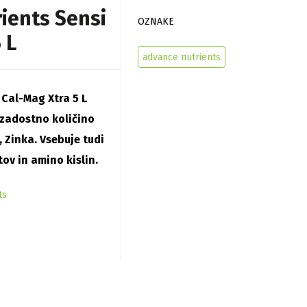
ients Sensi
OZNAKE
 L
advance nutrients
Cal-Mag Xtra 5 L
 zadostno količino
, Zinka. Vsebuje tudi
v in amino kislin.
ts