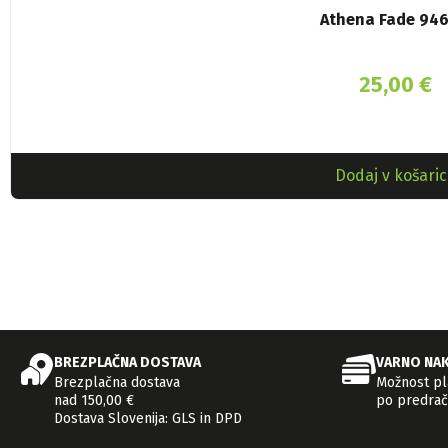
Athena Fade 946
25,00
€
Dodaj v košaric
BREZPLAČNA DOSTAVA
VARNO NA
Brezplačna dostava
Možnost pla
nad 150,00 €
po predrač
Dostava Slovenija: GLS in DPD