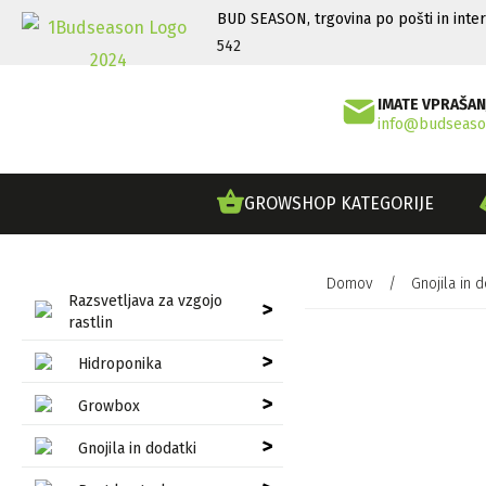
BUD SEASON, trgovina po pošti in inte
542
IMATE VPRAŠAN
info@budseaso
GROWSHOP KATEGORIJE
Domov
/
Gnojila in d
Razsvetljava za vzgojo
>
rastlin
>
Hidroponika
>
Growbox
>
Gnojila in dodatki