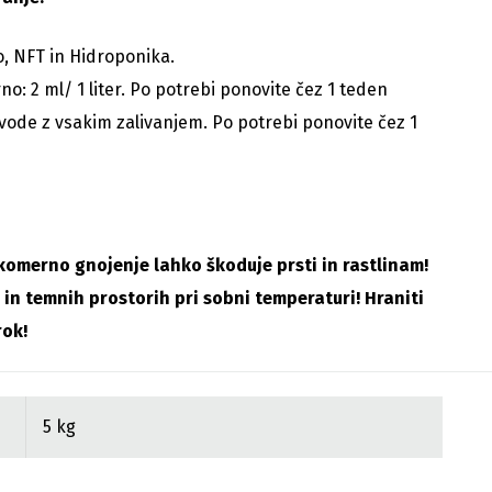
o, NFT in Hidroponika.
rno: 2 ml/ 1 liter. Po potrebi ponovite čez 1 teden
r vode z vsakim zalivanjem. Po potrebi ponovite čez 1
omerno gnojenje lahko škoduje prsti in rastlinam!
h in temnih prostorih pri sobni temperaturi! Hraniti
rok!
5 kg