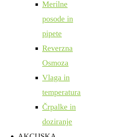
Merilne
posode in
pipete
Reverzna
Osmoza
Vlaga in
temperatura
Črpalke in
doziranje
AKCIJSKA