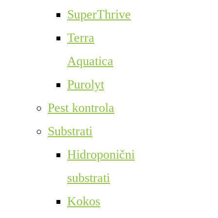
SuperThrive
Terra
Aquatica
Purolyt
Pest kontrola
Substrati
Hidroponični
substrati
Kokos