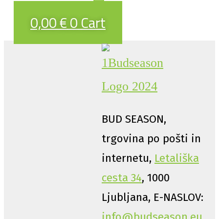
0,00
€
0
Cart
BUD SEASON,
trgovina po pošti in
internetu,
Letališka
cesta 34
, 1000
Ljubljana, E-NASLOV:
info@budseason.eu
,