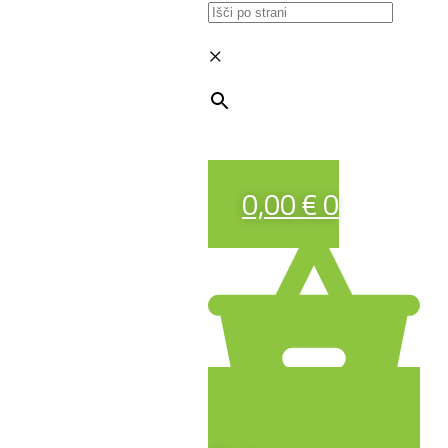
×
0,00
€
0