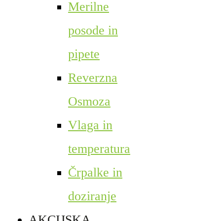
Merilne
posode in
pipete
Reverzna
Osmoza
Vlaga in
temperatura
Črpalke in
doziranje
AKCIJSKA