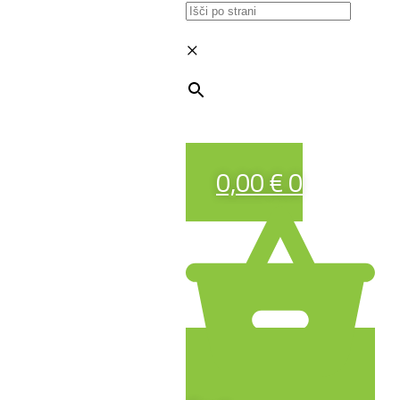
×
0,00
€
0