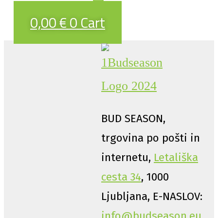
0,00
€
0
Cart
BUD SEASON,
trgovina po pošti in
internetu,
Letališka
cesta 34
, 1000
Ljubljana, E-NASLOV:
info@budseason.eu
,