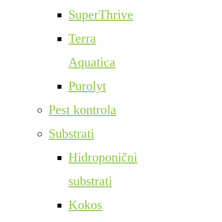
SuperThrive
Terra
Aquatica
Purolyt
Pest kontrola
Substrati
Hidroponični
substrati
Kokos