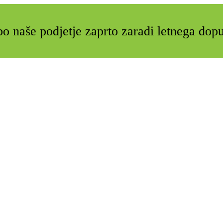
o naše podjetje zaprto zaradi letnega dop