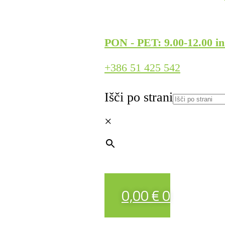
PON - PET: 9.00-12.00 in
+386 51 425 542
Išči po strani
×
0,00
€
0