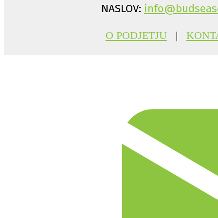
NASLOV:
info@budseas
O PODJETJU
|
KONT