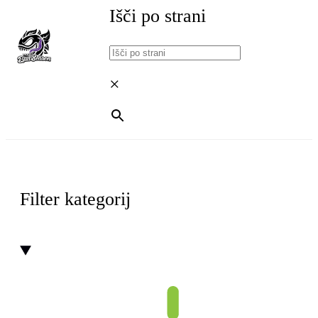
GRO
AKCI
Išči po strani
×
Filter kategorij