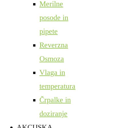
Merilne
posode in
pipete
Reverzna
Osmoza
Vlaga in
temperatura
Črpalke in
doziranje
AKCIJSKA