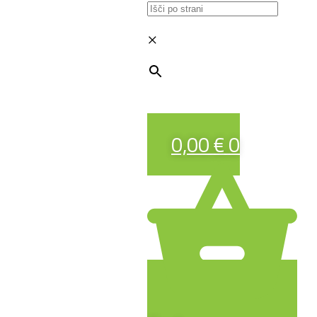
×
0,00
€
0