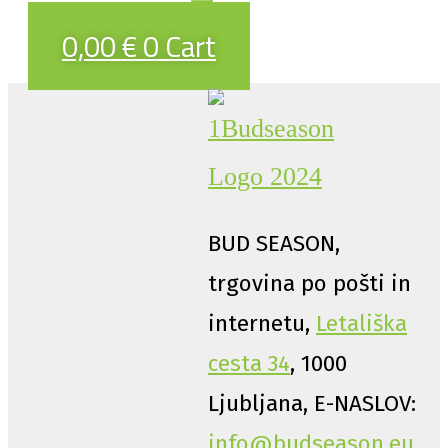
0,00
€
0
Cart
BUD SEASON,
trgovina po pošti in
internetu,
Letališka
cesta 34
, 1000
Ljubljana, E-NASLOV:
info@budseason.eu
,