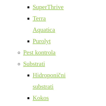
SuperThrive
Terra
Aquatica
Purolyt
Pest kontrola
Substrati
Hidroponični
substrati
Kokos