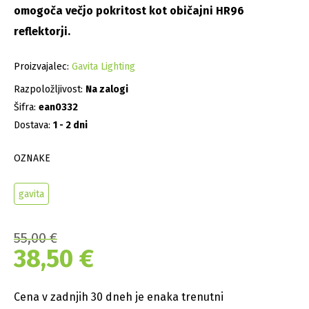
omogoča večjo pokritost kot običajni HR96
reflektorji.
Proizvajalec:
Gavita Lighting
Razpoložljivost:
Na zalogi
Šifra:
ean0332
Dostava:
1 - 2 dni
OZNAKE
gavita
55,00
€
38,50
€
Cena v zadnjih 30 dneh je enaka trenutni