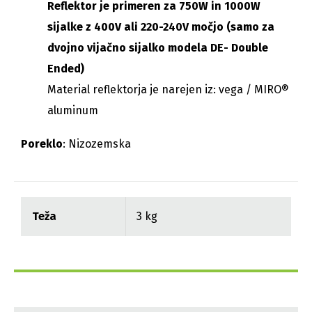
Reflektor je primeren za 750W in 1000W
sijalke z 400V ali 220-240V močjo (samo za
dvojno vijačno sijalko modela DE- Double
Ended)
Material reflektorja je narejen iz: vega / MIRO®
aluminum
Poreklo
: Nizozemska
Teža
3 kg