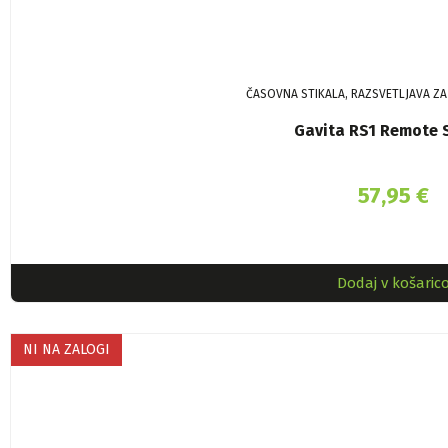
ČASOVNA STIKALA, RAZSVETLJAVA ZA
Gavita RS1 Remote 
57,95
€
Dodaj v košaric
NI NA ZALOGI