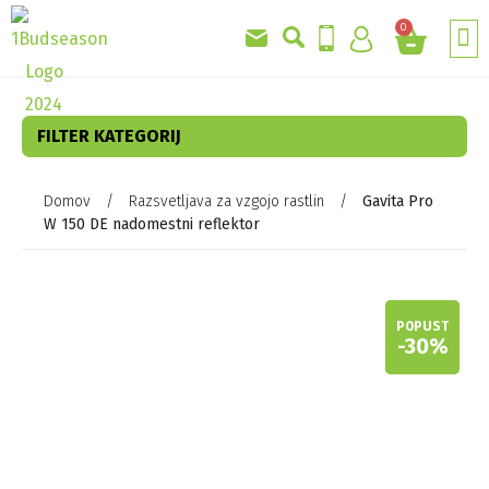
0
GRO
AKC
FILTER KATEGORIJ
Domov
/
Razsvetljava za vzgojo rastlin
/
Gavita Pro
W 150 DE nadomestni reflektor
-
-
30%
30%