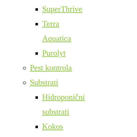
SuperThrive
Terra
Aquatica
Purolyt
Pest kontrola
Substrati
Hidroponični
substrati
Kokos