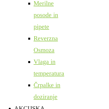
Merilne
posode in
pipete
Reverzna
Osmoza
Vlaga in
temperatura
Črpalke in
doziranje
AKCIJSKA