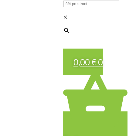
×
0,00
€
0