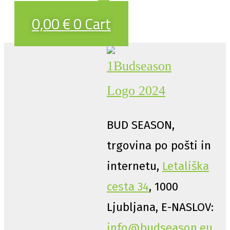
0,00
€
0
Cart
BUD SEASON,
trgovina po pošti in
internetu,
Letališka
cesta 34
, 1000
Ljubljana, E-NASLOV:
info@budseason.eu
,